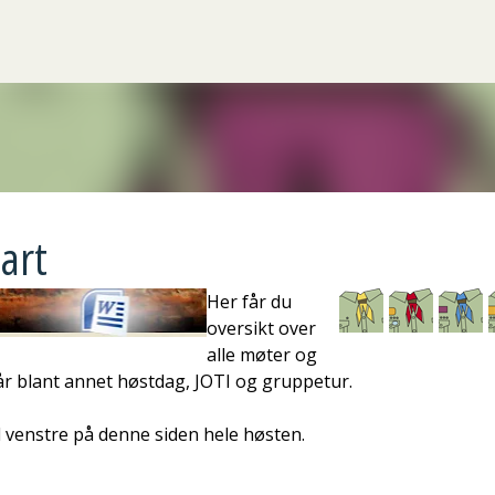
Gå til hovedinnhold
art
Her får du
oversikt over
alle møter og
år blant annet høstdag, JOTI og gruppetur.
l venstre på denne siden hele høsten.