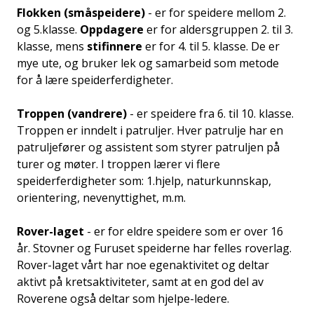
Flokken (småspeidere)
- er for speidere mellom 2.
og 5.klasse.
Oppdagere
er for aldersgruppen 2. til 3.
klasse, mens
stifinnere
er for 4. til 5. klasse. De er
mye ute, og bruker lek og samarbeid som metode
for å lære speiderferdigheter.
Troppen (vandrere)
- er speidere fra 6. til 10. klasse.
Troppen er inndelt i patruljer. Hver patrulje har en
patruljefører og assistent som styrer patruljen på
turer og møter. I troppen lærer vi flere
speiderferdigheter som: 1.hjelp, naturkunnskap,
orientering, nevenyttighet, m.m.
Rover-laget
- er for eldre speidere som er over 16
år. Stovner og Furuset speiderne har felles roverlag.
Rover-laget vårt har noe egenaktivitet og deltar
aktivt på kretsaktiviteter, samt at en god del av
Roverene også deltar som hjelpe-ledere.