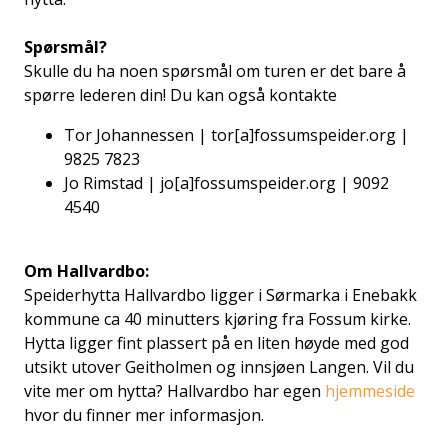
Spørsmål?
Skulle du ha noen spørsmål om turen er det bare å
spørre lederen din! Du kan også kontakte
Tor Johannessen | tor[a]fossumspeider.org |
9825 7823
Jo Rimstad | jo[a]fossumspeider.org | 9092
4540
Om Hallvardbo:
Speiderhytta Hallvardbo ligger i Sørmarka i Enebakk
kommune ca 40 minutters kjøring fra Fossum kirke.
Hytta ligger fint plassert på en liten høyde med god
utsikt utover Geitholmen og innsjøen Langen. Vil du
vite mer om hytta? Hallvardbo har egen
hjemmeside
hvor du finner mer informasjon.