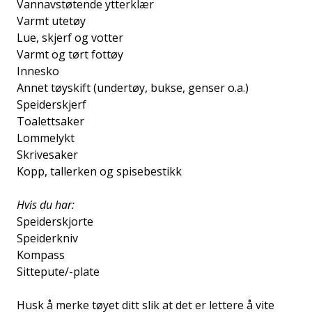
Vannavstøtende ytterklær
Varmt utetøy
Lue, skjerf og votter
Varmt og tørt fottøy
Innesko
Annet tøyskift (undertøy, bukse, genser o.a.)
Speiderskjerf
Toalettsaker
Lommelykt
Skrivesaker
Kopp, tallerken og spisebestikk
Hvis du har:
Speiderskjorte
Speiderkniv
Kompass
Sittepute/-plate
Husk å merke tøyet ditt slik at det er lettere å vite