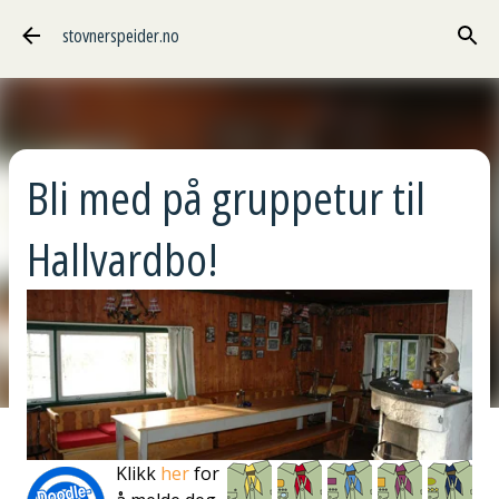
Gå til hovedinnhold
stovnerspeider.no
Bli med på gruppetur til
Hallvardbo!
Klikk
her
for