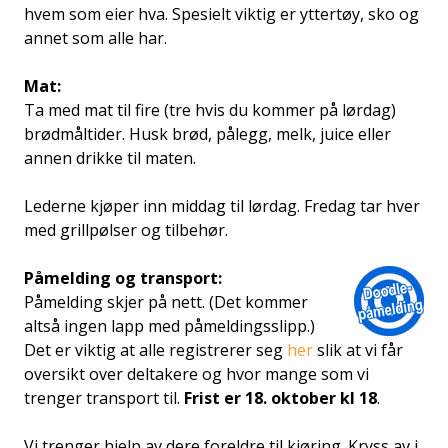
hvem som eier hva. Spesielt viktig er yttertøy, sko og
annet som alle har.
Mat:
Ta med mat til fire (tre hvis du kommer på lørdag)
brødmåltider. Husk brød, pålegg, melk, juice eller
annen drikke til maten.
Lederne kjøper inn middag til lørdag. Fredag tar hver
med grillpølser og tilbehør.
Påmelding og transport:
Påmelding skjer på nett. (Det kommer
altså ingen lapp med påmeldingsslipp.)
Det er viktig at alle registrerer seg
her
slik at vi får
oversikt over deltakere og hvor mange som vi
trenger transport til.
Frist er 18. oktober kl 18
.
Vi trenger hjelp av dere foreldre til kjøring. Kryss av i