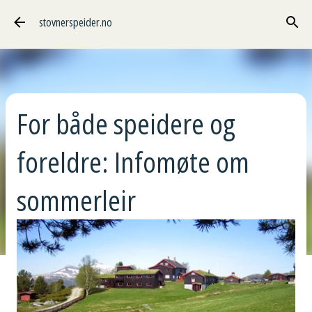
Gå til hovedinnhold
stovnerspeider.no
For både speidere og
foreldre: Infomøte om
sommerleir