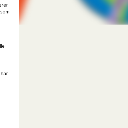
erer
e som
dle
 har