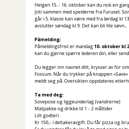
Helgen 15. - 16. oktober kan du nok en gan
Joti sammen med speiderne fra Furuset. Som t
går i 5. klasse kan være med fra lørdag kl 1
avslutter søndag kl 9. Det kan bli lite søvn...
Påmelding:
Påmeldingsfrist er mandag
10. oktober kl
kan du gjerne spørre lederen din, eller send
Du legger inn navnet ditt, krysser av for om 
Fossum. Når du trykker på knappen «Save» b
meldt seg på. Oversikten oppdateres etterh
Ta med deg:
Sovepose og liggeunderlag (vandrerne)
Matpakke og drikke til 1 - 2 måltider
Litt godteri
Kr 150,- i deltakeravgift. Du får pizza og br