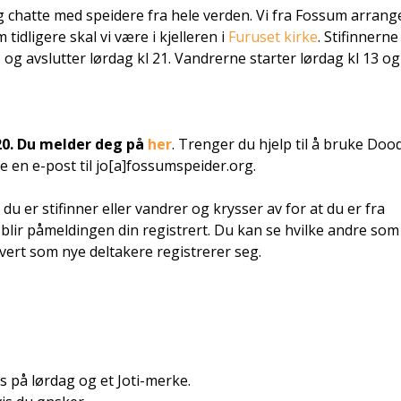
g chatte med speidere fra hele verden. Vi fra Fossum arrang
idligere skal vi være i kjelleren i
Furuset kirke
. Stifinnern
3 og avslutter lørdag kl 21. Vandrerne starter lørdag kl 13 og
 20. Du melder deg på
her
. Trenger du hjelp til å bruke Doo
e en e-post til jo[a]fossumspeider.org.
du er stifinner eller vandrer og krysser av for at du er fra
lir påmeldingen din registrert. Du kan se hvilke andre som
vert som nye deltakere registrerer seg.
us på lørdag og et Joti-merke.