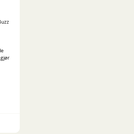
 Buzz
le
 gjør