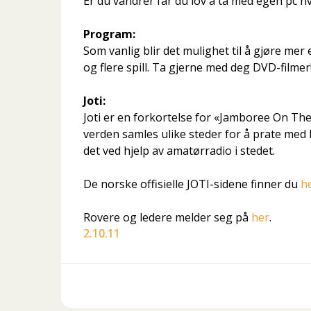
Er du vandrer får du lov å ta med egen pc h
Program:
Som vanlig blir det mulighet til å gjøre mer
og flere spill. Ta gjerne med deg DVD-filmer
Joti:
Joti er en forkortelse for «Jamboree On The
verden samles ulike steder for å prate med 
det ved hjelp av amatørradio i stedet.
De norske offisielle JOTI-sidene finner du
h
Rovere og ledere melder seg på
her
.
2.10.11