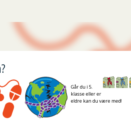
Gå til hovedinnhold
n?
Går du i 5.
klasse eller er
eldre kan du være med!