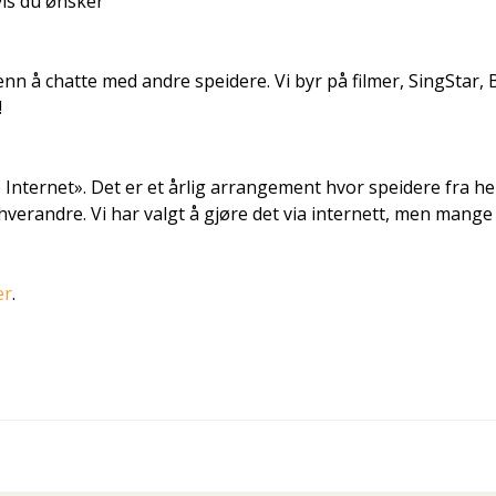
vis du ønsker
 enn å chatte med andre speidere. Vi byr på filmer, SingStar,
!
 Internet». Det er et årlig arrangement hvor speidere fra he
hverandre. Vi har valgt å gjøre det via internett, men mange
er
.