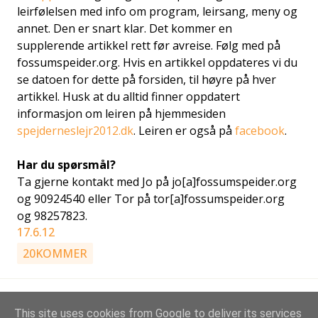
leirfølelsen med info om program, leirsang, meny og
annet. Den er snart klar. Det kommer en
supplerende artikkel rett før avreise. Følg med på
fossumspeider.org. Hvis en artikkel oppdateres vi du
se datoen for dette på forsiden, til høyre på hver
artikkel. Husk at du alltid finner oppdatert
informasjon om leiren på hjemmesiden
spejderneslejr2012.dk
. Leiren er også på
facebook
.
Har du spørsmål?
Ta gjerne kontakt med Jo på jo[a]fossumspeider.org
og 90924540 eller Tor på tor[a]fossumspeider.org
og 98257823.
17.6.12
20KOMMER
This site uses cookies from Google to deliver its services