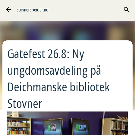
Gå til hovedinnhold
stovnerspeider.no
Gatefest 26.8: Ny
ungdomsavdeling på
Deichmanske bibliotek
Stovner