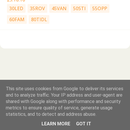
30LED
35ROV
45VAN
50STI
55OPP
60FAM
80TIDL
This site uses cookies from Google to deliver its services
and to analyze traffic. Your IP address and user-agent are
shared with Google along with performance and security
metrics to ensure quality of service, generate usage
Drevet av Blogger
statistics, and to detect and address abuse.
Stovner KM-speidere | Gruppeleder: Jo Rimstad, jwr[a]stovnerspeider.no
LEARN MORE
GOT IT