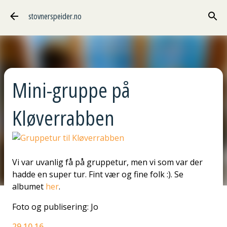
Gå til hovedinnhold
stovnerspeider.no
Mini-gruppe på
Kløverrabben
Vi var uvanlig få på gruppetur, men vi som var der
hadde en super tur. Fint vær og fine folk :). Se
albumet
her
.
Foto og publisering: Jo
29.10.16