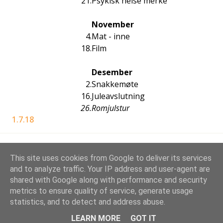
21.
Psykisk helse merke
November
4.
Mat - inne
18.
Film
Desember
2.
Snakkemøte
16.
Juleavslutning
26.
Romjulstur
1.7.18
This site uses cookies from Google to deliver its services
and to analyze traffic. Your IP address and user-agent are
shared with Google along with performance and security
metrics to ensure quality of service, generate usage
Drevet av Blogger
statistics, and to detect and address abuse.
Stovner KM-speidere | Gruppeleder: Jo Rimstad, jwr[a]stovnerspeider.no
LEARN MORE
GOT IT