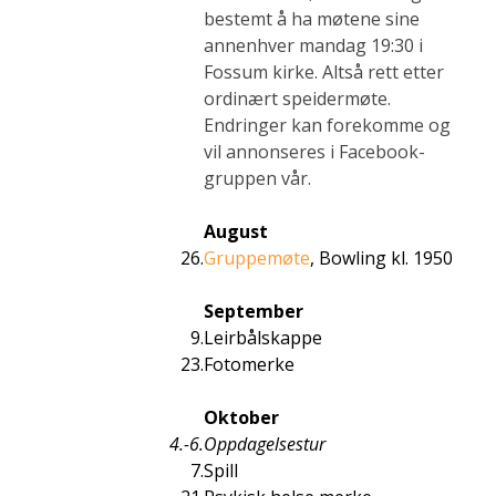
bestemt å ha møtene sine
annenhver
mandag 19:30
i
Fossum kirke. Altså rett etter
ordinært speidermøte.
Endringer kan forekomme og
vil annonseres i Facebook-
gruppen vår.
August
26.
Gruppemøte
, Bowling kl. 1950
September
9.
Leirbålskappe
23.
Fotomerke
Oktober
4.-6.
Oppdagelsestur
7.
Spill