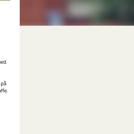
ed.
 på
ffe.