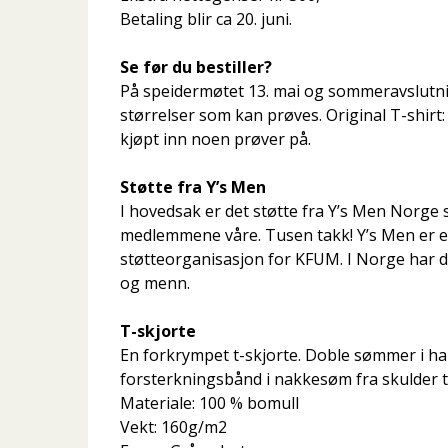
Betaling blir ca 20. juni.
Se før du bestiller?
På speidermøtet 13. mai og sommeravslutnin
størrelser som kan prøves. Original T-shirt: 
kjøpt inn noen prøver på.
Støtte fra Y’s Men
I hovedsak er det støtte fra Y’s Men Norge so
medlemmene våre. Tusen takk! Y’s Men er
støtteorganisasjon for KFUM. I Norge har 
og menn.
T-skjorte
En forkrympet t-skjorte. Doble sømmer i hal
forsterkningsbånd i nakkesøm fra skulder ti
Materiale: 100 % bomull
Vekt: 160g/m2