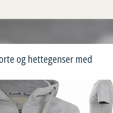
Gå til hovedinnhold
jorte og hettegenser med