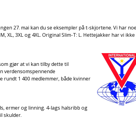
gen 27. mai kan du se eksempler på t-skjortene. Vi har noe
M, XL, 3XL og 4XL. Original Slim-T: L. Hettejakker har vi ikke
m gjør at vi kan tilby dette til
 en verdensomspennende
de rundt 1 400 medlemmer, både kvinner
s, ermer og linning. 4-lags halsribb og
l skulder.