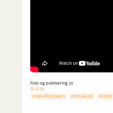
Foto og publisering: Jo
25.8.20
FORHÅNDSINFO
OPPDAGER
ROVER