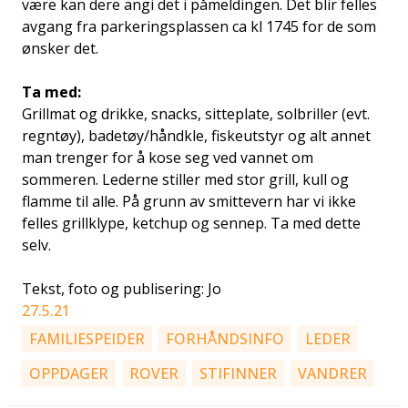
være kan dere angi det i påmeldingen. Det blir felles
avgang fra parkeringsplassen ca kl 1745 for de som
ønsker det.
Ta med:
Grillmat og drikke, snacks, sitteplate, solbriller (evt.
regntøy), badetøy/håndkle, fiskeutstyr og alt annet
man trenger for å kose seg ved vannet om
sommeren. Lederne stiller med stor grill, kull og
flamme til alle. På grunn av smittevern har vi ikke
felles grillklype, ketchup og sennep. Ta med dette
selv.
Tekst, foto og publisering: Jo
27.5.21
FAMILIESPEIDER
FORHÅNDSINFO
LEDER
OPPDAGER
ROVER
STIFINNER
VANDRER