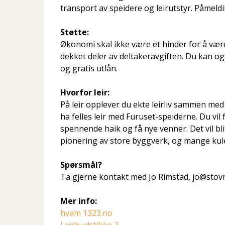
transport av speidere og leirutstyr. Påmeldin
Støtte:
Økonomi skal ikke være et hinder for å være
dekket deler av deltakeravgiften. Du kan også
og gratis utlån.
Hvorfor leir:
På leir opplever du ekte leirliv sammen med
ha felles leir med Furuset-speiderne. Du vil f
spennende haik og få nye venner. Det vil bli
pionering av store byggverk, og mange kule l
Spørsmål?
Ta gjerne kontakt med Jo Rimstad, jo@stovne
Mer info:
hvam 1323.no