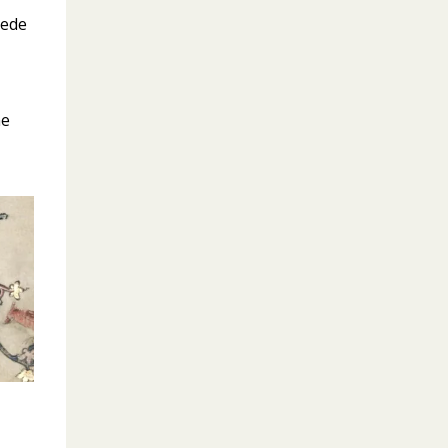
tede
me