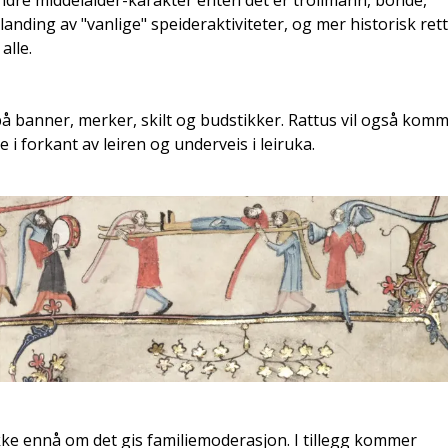
landing av "vanlige" speideraktiviteter, og mer historisk ret
alle.
på banner, merker, skilt og budstikker. Rattus vil også kom
i forkant av leiren og underveis i leiruka.
 ikke ennå om det gis familiemoderasjon. I tillegg kommer