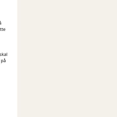
å
tte
skal
a på