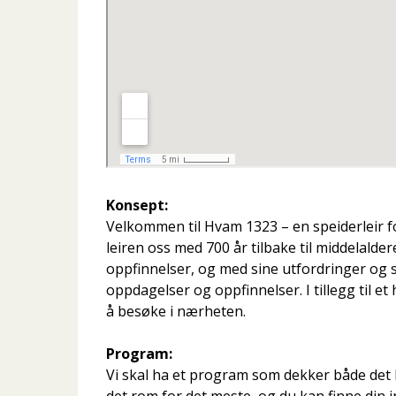
Konsept:
Velkommen til Hvam 1323 – en speiderleir fo
leiren oss med 700 år tilbake til middelalde
oppfinnelser, og med sine utfordringer og s
oppdagelser og oppfinnelser. I tillegg til 
å besøke i nærheten.
Program:
Vi skal ha et program som dekker både det h
det rom for det meste, og du kan finne din 