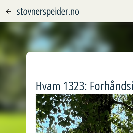
stovnerspeider.no
Hvam 1323: Forhånds