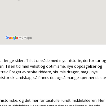
r lenge siden. Til et område med mye historie, derfor tar o
ren. Til en tid med vekst og optimisme, nye oppdagelser og
trev. Preget av stolte riddere, skumle drager, magi, nye
et historisk landskap, så finnes det også mange spennende st
istoriske, og det mer fantasifulle rundt middelalderen. Her 
indre middelalder-karakter enten det er trollmann, bonde,