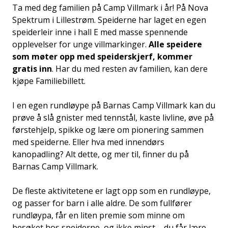
Ta med deg familien på Camp Villmark i år! På Nova
Spektrum i Lillestrøm. Speiderne har laget en egen
speiderleir inne i hall E med masse spennende
opplevelser for unge villmarkinger.
Alle speidere
som møter opp med speiderskjerf, kommer
gratis inn
. Har du med resten av familien, kan dere
kjøpe Familiebillett.
I en egen rundløype på Barnas Camp Villmark kan du
prøve å slå gnister med tennstål, kaste livline, øve på
førstehjelp, spikke og lære om pionering sammen
med speiderne. Eller hva med innendørs
kanopadling? Alt dette, og mer til, finner du på
Barnas Camp Villmark.
De fleste aktivitetene er lagt opp som en rundløype,
og passer for barn i alle aldre. De som fullfører
rundløypa, får en liten premie som minne om
besøket hos speiderne, og ikke minst – du får lære