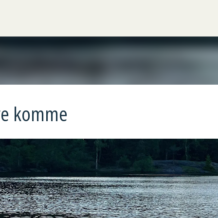
Gå til hovedinnhold
re komme