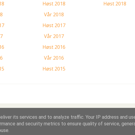
18
Høst 2018
Høst 2018
18
Vår 2018
17
Høst 2017
17
Vår 2017
16
Høst 2016
16
Vår 2016
15
Høst 2015
liver its services and to analyze traffic. Your IP address and us
Drevet av Blogger
rmance and security metrics to ensure quality of service, gene
buse.
Stovner KM-speidere | Gruppeleder: Jo Rimstad, jwr[a]stovnerspeider.no