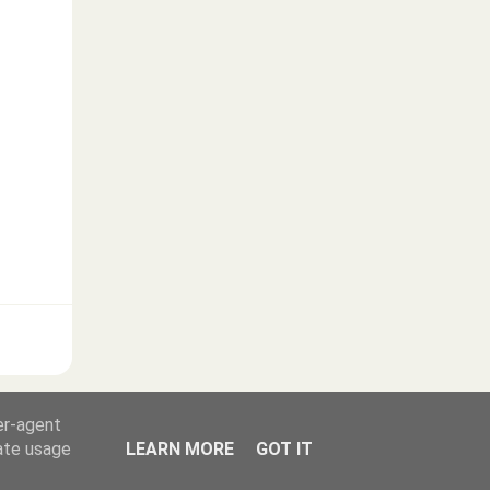
er-agent
rate usage
LEARN MORE
GOT IT