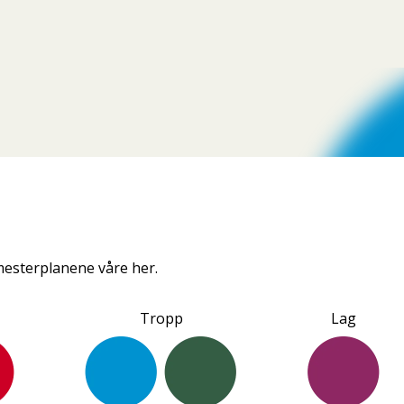
Gå til hovedinnhold
emesterplanene våre her.
Tropp
Lag